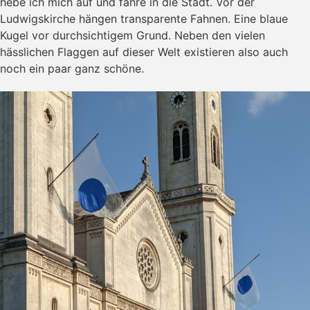
hebe ich mich auf und fahre in die Stadt. Vor der
Wieselblog
Moritz
Ludwigskirche hängen transparente Fahnen. Eine blaue
Mole
Kugel vor durchsichtigem Grund. Neben den vielen
Like Mother Teresa
hässlichen Flaggen auf dieser Welt existieren also auch
The Marginalian
noch ein paar ganz schöne.
Aeon