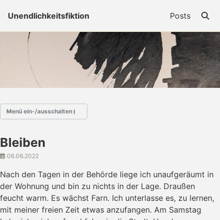
Skip to primary navigation
Skip to content
Skip to footer
Togg
Unendlichkeitsfiktion
Posts
Menü ein-/ausschalten
Bleiben
Au fil des mots
06.06.2022
Buddenbohm
Goncourt
Nach den Tagen in der Behörde liege ich unaufgeräumt in
Hotel
der Wohnung und bin zu nichts in der Lage. Draußen
Landleben
feucht warm. Es wächst Farn. Ich unterlasse es, zu lernen,
Mequito
mit meiner freien Zeit etwas anzufangen. Am Samstag
Ricardas Kiel