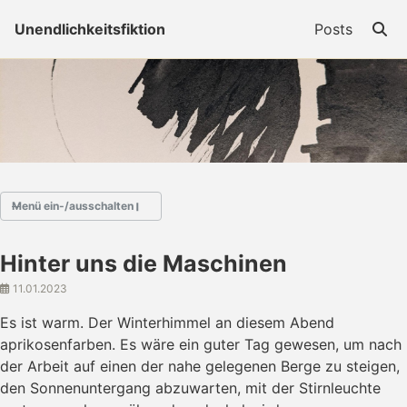
Skip to primary navigation
Skip to content
Skip to footer
Togg
Unendlichkeitsfiktion
Posts
Menü ein-/ausschalten
Hinter uns die Maschinen
Au fil des mots
11.01.2023
Buddenbohm
Goncourt
Es ist warm. Der Winterhimmel an diesem Abend
Hotel
aprikosenfarben. Es wäre ein guter Tag gewesen, um nach
Landleben
der Arbeit auf einen der nahe gelegenen Berge zu steigen,
Mequito
den Sonnenuntergang abzuwarten, mit der Stirnleuchte
Ricardas Kiel